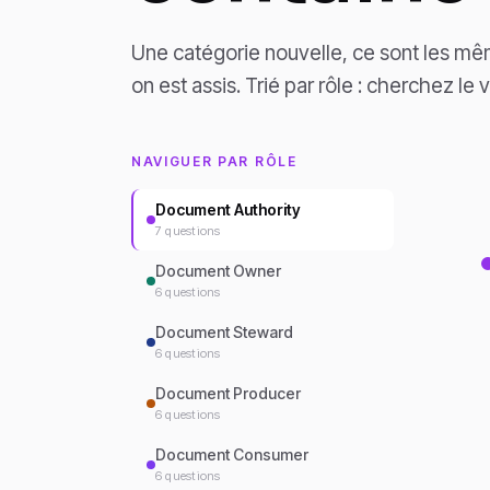
Une catégorie nouvelle, ce sont les m
on est assis. Trié par rôle : cherchez le v
NAVIGUER PAR RÔLE
Document Authority
7
questions
Document Owner
6
questions
Document Steward
6
questions
Document Producer
6
questions
Document Consumer
6
questions