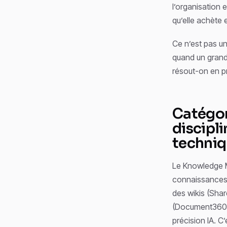
l’organisation 
qu’elle achète 
Ce n’est pas u
quand un grand
résout-on en pr
Catégor
discipli
techni
Le Knowledge Ma
connaissances 
des wikis (Shar
(Document360, 
précision IA. C