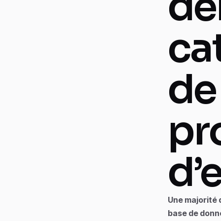
dé
ca
de
pr
d’
Une majorité 
base de donné