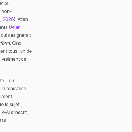
ance
s non-
s, 2026
). Atlan
nts (
Atlan,
 qui désignerait
tform
. Cinq
nt tous l’un de
 vraiment ce
te « du
d la mauvaise
cument
e le sujet.
K-AI s’inscrit,
ase.