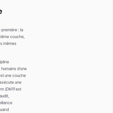
e
 première : la
a même couche,
les mêmes
ipline
es humains d’une
st une couche
 exécute une
rm (DKP)
est
audit,
illance
 quand