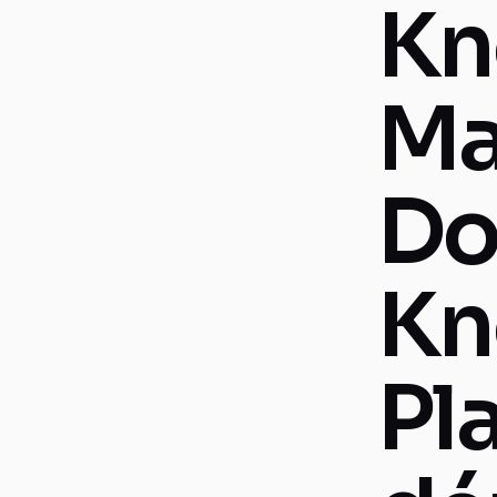
Kn
Ma
Do
Kn
Pl