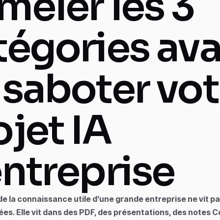
mêler les 3
tégories av
 saboter vot
ojet IA
entreprise
de la connaissance utile d’une grande entreprise ne vit p
es. Elle vit dans des PDF, des présentations, des notes 