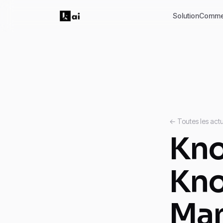
Solution
Comme
← Toutes les actu
Kno
Kn
Man