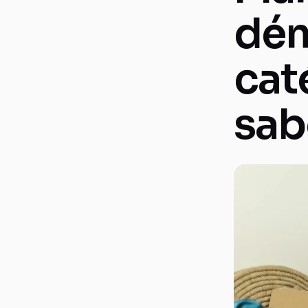
dém
cat
sab