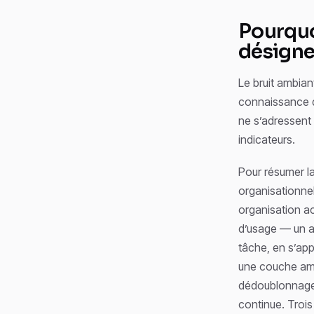
Pourquo
désigne
Le bruit ambian
connaissance d
ne s’adressent
indicateurs.
Pour résumer la 
organisationnel
organisation a
d’usage — un as
tâche, en s’app
une couche amon
dédoublonnage,
continue. Trois