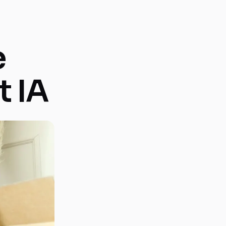
e
t IA