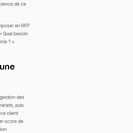
science de ce
imposer en RFP
« Quel besoin
rne ? »
 une
e
 gestion des
anets, puis
ce client
un score de
tion