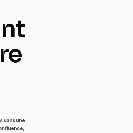
ant
re
as dans une
Confluence,