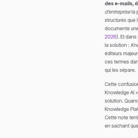
des e-mails,
d’entreprise
la 
structurés que 
documente une 
2026
). Et dans
la solution :
Kn
éditeurs majeu
ces termes dan
qui les sépare.
Cette confusio
Knowledge AI »
solution. Qua
Knowledge Platf
Cette note tente
en sachant que