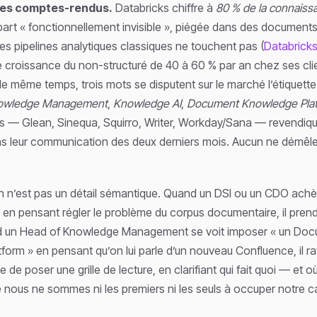
 des comptes-rendus.
Databricks chiffre à
80 % de la connaiss
part « fonctionnellement invisible », piégée dans des document
les pipelines analytiques classiques ne touchent pas (
Databrick
croissance du non-structuré de 40 à 60 % par an chez ses clie
 le même temps, trois mots se disputent sur le marché l’étiquette
owledge Management
,
Knowledge AI
,
Document Knowledge Pla
rs — Glean, Sinequa, Squirro, Writer, Workday/Sana — revendique
s leur communication des deux derniers mois. Aucun ne démêle
n n’est pas un détail sémantique. Quand un DSI ou un CDO achè
 en pensant régler le problème du corpus documentaire, il pren
nd un Head of Knowledge Management se voit imposer « un Do
orm » en pensant qu’on lui parle d’un nouveau Confluence, il rat
 de poser une grille de lecture, en clarifiant qui fait quoi — et où 
 nous ne sommes ni les premiers ni les seuls à occuper notre c