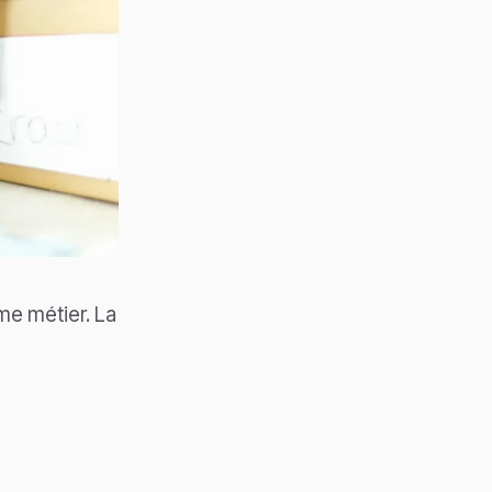
ême métier. La
,