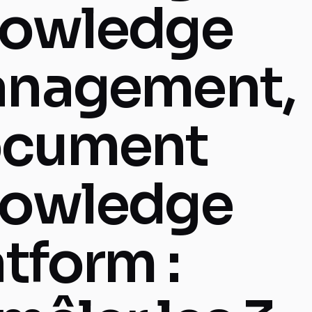
owledge
nagement,
cument
owledge
atform :