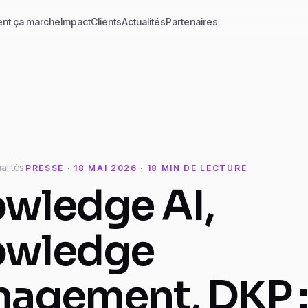
nt ça marche
Impact
Clients
Actualités
Partenaires
alités
PRESSE · 18 MAI 2026 · 18 MIN DE LECTURE
wledge AI,
owledge
agement, DKP :