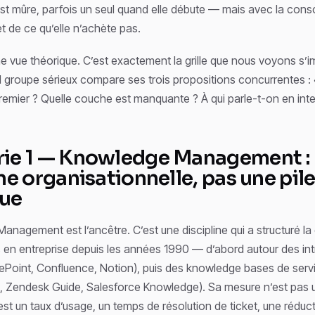
est mûre, parfois un seul quand elle débute — mais avec la con
et de ce qu’elle n’achète pas.
ne vue théorique. C’est exactement la grille que nous voyons s’
 groupe sérieux compare ses trois propositions concurrentes : 
emier ? Quelle couche est manquante ? À qui parle-t-on en inte
ie 1 — Knowledge Management :
ne organisationnelle, pas une pil
que
nagement est l’ancêtre. C’est une discipline qui a structuré la
en entreprise depuis les années 1990 — d’abord autour des intr
ePoint, Confluence, Notion), puis des knowledge bases de servi
Zendesk Guide, Salesforce Knowledge). Sa mesure n’est pas 
’est un taux d’usage, un temps de résolution de ticket, une réduc