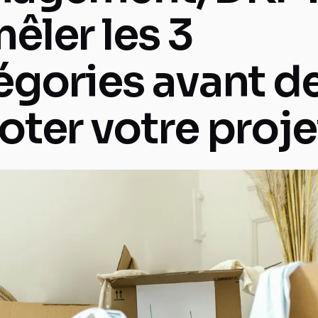
êler les 3
égories avant d
oter votre proje