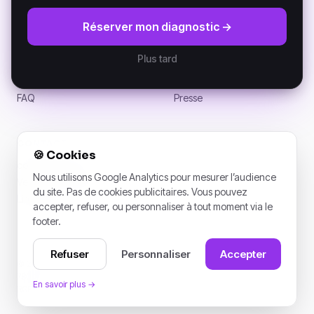
RESSOURCES
SOCIÉTÉ
Réserver mon diagnostic →
Manifeste DKP
À propos
Documentation (GitBook)
Partenaires
Plus tard
Architecture
Clients
Actualités
Carrières
FAQ
Presse
CONTACT
🍪
Cookies
contact@k-ai.ai
Nous utilisons Google Analytics pour mesurer l’audience
Versailles, France
du site. Pas de cookies publicitaires. Vous pouvez
LinkedIn
accepter, refuser, ou personnaliser à tout moment via le
footer.
Refuser
Personnaliser
Accepter
© 2026 K-AI. Tous droits réservés. · 1 rue de l’Assemblée nationale,
78000 Versailles.
En savoir plus
→
RGPD · AI Act
·
Politique de confidentialité
·
Gérer les cookies