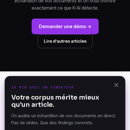
échantillon de vos documents et on vous montre
exactement ce que K-AI détecte.
Demander une démo →
Lire d’autres articles
30 MIN AVEC UN FONDATEUR
PRODUIT
Votre corpus mérite mieux
K-AI Audit
qu’un article.
La Document Knowledge
K-AI Platform
Platform — fondée à
MCP K-AI
Versailles, France.
On audite un échantillon de vos documents en direct.
Pas de slides. Que des findings concrets.