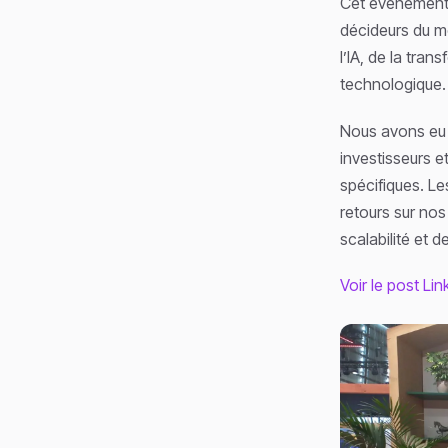
Cet événement 
décideurs du mo
l’IA, de la tra
technologique.
Nous avons eu 
investisseurs e
spécifiques. Le
retours sur no
scalabilité et d
Voir le post Li