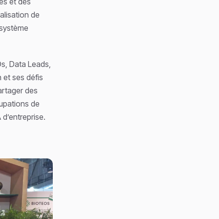
es et des
alisation de
cosystème
s, Data Leads,
 et ses défis
partager des
upations de
 d’entreprise.