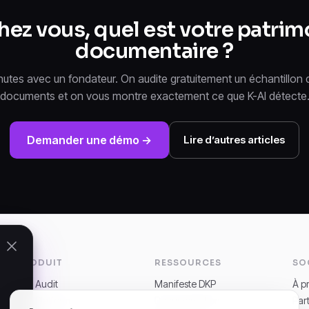
chez vous, quel est votre patrim
documentaire ?
nutes avec un fondateur. On audite gratuitement un échantillon 
documents et on vous montre exactement ce que K-AI détecte
Demander une démo →
Lire d’autres articles
PRODUIT
RESSOURCES
SO
K-AI Audit
Manifeste DKP
À p
K-AI Platform
Documentation
Par