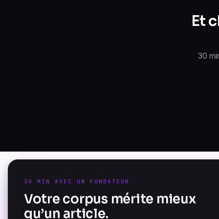
Et 
30 mi
30 MIN AVEC UN FONDATEUR
Votre corpus mérite mieux
La Document Knowledge
qu’un article.
Platform — fondée à Versailles,