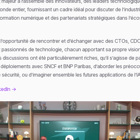
majeur a rassemblé des innovateurs, des leaders technologiqu
nde entier, fournissant un cadre idéal pour discuter de l’industri
nsformation numérique et des partenariats stratégiques dans l’é
l’opportunité de rencontrer et d’échanger avec des CTOs, CDO
t passionnés de technologie, chacun apportant sa propre vision
s discussions ont été particulièrement riches, qu’il s’agisse de 
s déploiements avec SNCF et BNP Paribas, d’aborder les préocc
e sécurité, ou d’imaginer ensemble les futures applications de l’IA
nkedIn →