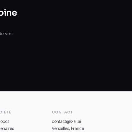
oine
de vos
.
CIÉTÉ
CONTACT
ropos
contact@k-ai.ai
tenaires
Versailles, France