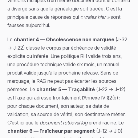
versions multiples d’un même document dont le contenu
a divergé sans que la généalogie soit tracée. C’est la
principale cause de réponses qui
« vraies hier »
sont
fausses aujourd’hui.
Le
chantier 4 — Obsolescence non marquée
(J-32
→ J-22) classe le corpus par échéance de validité
explicite ou inférée. Une politique RH valide trois ans,
une procédure technique valide six mois, un manuel
produit valide jusqu’à la prochaine release. Sans ce
marquage, le RAG ne peut pas écarter les sources
périmées. Le
chantier 5 — Traçabilité
(J-22 → J-12)
est l’axe qui adresse frontalement l’Annexe IV §2(b) :
pour chaque document, son auteur, sa date de
validation, sa source de vérité, son destinataire métier.
C’est ici que le
document retrieval log
prend racine. Le
chantier 6 — Fraîcheur par segment
(J-12 → J 0)