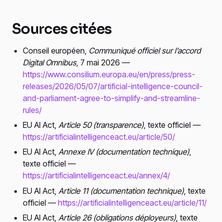
Sources citées
Conseil européen,
Communiqué officiel sur l’accord
Digital Omnibus
, 7 mai 2026 —
https://www.consilium.europa.eu/en/press/press-
releases/2026/05/07/artificial-intelligence-council-
and-parliament-agree-to-simplify-and-streamline-
rules/
EU AI Act,
Article 50 (transparence)
, texte officiel —
https://artificialintelligenceact.eu/article/50/
EU AI Act,
Annexe IV (documentation technique)
,
texte officiel —
https://artificialintelligenceact.eu/annex/4/
EU AI Act,
Article 11 (documentation technique)
, texte
officiel —
https://artificialintelligenceact.eu/article/11/
EU AI Act,
Article 26 (obligations déployeurs)
, texte