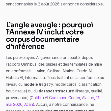
sanctionnables le 2 août 2026 s’annonce considérable.
L’angle aveugle : pourquoi
l’Annexe IV inclut votre
corpus documentaire
d’inférence
Les pure-players AI governance ont publié, depuis
l’accord Omnibus, des guides et des templates de mise
en conformité — Atlan, Collibra, Alation, Credo AI,
Holistic AI, Informatica. Tous traitent de la conformité au
niveau du
modèle
(registry, model cards, classification
haut-risque) ou du
dataset structuré
(lineage, qualité,
provenance) (
Collibra AI Command Center
,
Alation, 11
mai 2026
,
Atlan
). Aucun, à notre connaissance, ne
descend au niveau du
document non-structuré