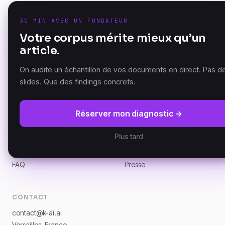
30 MIN AVEC UN FONDATEUR
PRODUIT
Votre corpus mérite mieux qu’un
K-AI Audit
article.
La Document Knowledge
K-AI Platform
Platform — fondée à
MCP K-AI
Versailles, France.
On audite un échantillon de vos documents en direct. Pas d
slides. Que des findings concrets.
RESSOURCES
SOCIÉTÉ
Réserver mon diagnostic →
Manifeste DKP
À propos
Documentation (GitBook)
Partenaires
Plus tard
Architecture
Clients
Actualités
Carrières
FAQ
Presse
CONTACT
contact@k-ai.ai
Versailles, France