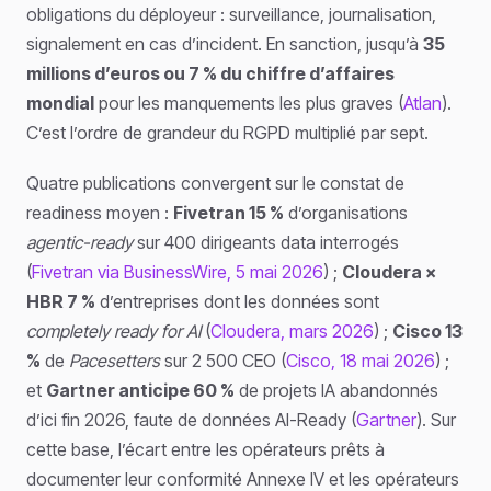
obligations du déployeur : surveillance, journalisation,
signalement en cas d’incident. En sanction, jusqu’à
35
millions d’euros ou 7 % du chiffre d’affaires
mondial
pour les manquements les plus graves (
Atlan
).
C’est l’ordre de grandeur du RGPD multiplié par sept.
Quatre publications convergent sur le constat de
readiness moyen :
Fivetran 15 %
d’organisations
agentic-ready
sur 400 dirigeants data interrogés
(
Fivetran via BusinessWire, 5 mai 2026
) ;
Cloudera ×
HBR 7 %
d’entreprises dont les données sont
completely ready for AI
(
Cloudera, mars 2026
) ;
Cisco 13
%
de
Pacesetters
sur 2 500 CEO (
Cisco, 18 mai 2026
) ;
et
Gartner anticipe 60 %
de projets IA abandonnés
d’ici fin 2026, faute de données AI-Ready (
Gartner
). Sur
cette base, l’écart entre les opérateurs prêts à
documenter leur conformité Annexe IV et les opérateurs