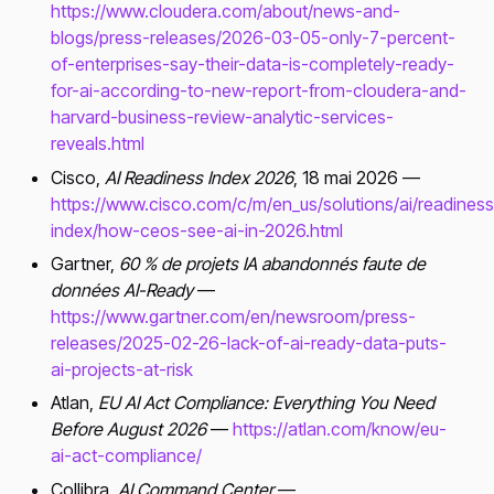
https://www.cloudera.com/about/news-and-
blogs/press-releases/2026-03-05-only-7-percent-
of-enterprises-say-their-data-is-completely-ready-
for-ai-according-to-new-report-from-cloudera-and-
harvard-business-review-analytic-services-
reveals.html
Cisco,
AI Readiness Index 2026
, 18 mai 2026 —
https://www.cisco.com/c/m/en_us/solutions/ai/readiness
index/how-ceos-see-ai-in-2026.html
Gartner,
60 % de projets IA abandonnés faute de
données AI-Ready
—
https://www.gartner.com/en/newsroom/press-
releases/2025-02-26-lack-of-ai-ready-data-puts-
ai-projects-at-risk
Atlan,
EU AI Act Compliance: Everything You Need
Before August 2026
—
https://atlan.com/know/eu-
ai-act-compliance/
Collibra,
AI Command Center
—