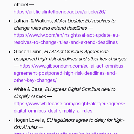
officiel —
https://artificialintelligenceact.eu/article/26/
Latham & Watkins,
AI Act Update: EU resolves to
change rules and extend deadlines
—
https://www.lw.com/en/insights/ai-act-update-eu-
resolves-to-change-rules-and-extend-deadlines
Gibson Dunn,
EU AI Act Omnibus Agreement:
postponed high-risk deadlines and other key changes
—
https://www.gibsondunn.com/eu-ai-act-omnibus-
agreement-postponed-high-risk-deadlines-and-
other-key-changes/
White & Case,
EU agrees Digital Omnibus deal to
simplify AI rules
—
https://www.whitecase.com/insight-alert/eu-agrees-
digital-omnibus-deal-simplify-ai-rules
Hogan Lovells,
EU legislators agree to delay for high-
risk AI rules
—