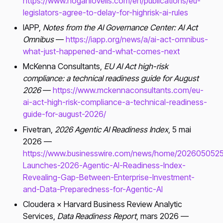
https://www.hoganlovells.com/en/publications/eu-
legislators-agree-to-delay-for-highrisk-ai-rules
IAPP,
Notes from the AI Governance Center: AI Act
Omnibus
—
https://iapp.org/news/a/ai-act-omnibus-
what-just-happened-and-what-comes-next
McKenna Consultants,
EU AI Act high-risk
compliance: a technical readiness guide for August
2026
—
https://www.mckennaconsultants.com/eu-
ai-act-high-risk-compliance-a-technical-readiness-
guide-for-august-2026/
Fivetran,
2026 Agentic AI Readiness Index
, 5 mai
2026 —
https://www.businesswire.com/news/home/20260505250
Launches-2026-Agentic-AI-Readiness-Index-
Revealing-Gap-Between-Enterprise-Investment-
and-Data-Preparedness-for-Agentic-AI
Cloudera × Harvard Business Review Analytic
Services,
Data Readiness Report
, mars 2026 —