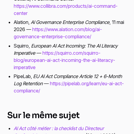
https://www.collibra.com/products/ai-command-
center
Alation,
AI Governance Enterprise Compliance
, 11 mai
2026 —
https://www.alation.com/blog/ai-
governance-enterprise-compliance/
Squirro,
European AI Act Incoming: The AI Literacy
Imperative
—
https://squirro.com/squirro-
blog/european-ai-act-incoming-the-ai-literacy-
imperative
PipeLab,
EU AI Act Compliance Article 12 + 6-Month
Log Retention
—
https://pipelab.org/learn/eu-ai-act-
compliance/
Sur le même sujet
AI Act côté métier : la checklist du Directeur