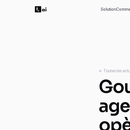
Solution
Comme
← Toutes les actu
Gou
age
opè