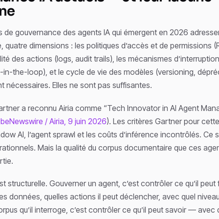
ne
 de gouvernance des agents IA qui émergent en 2026 adressen
, quatre dimensions : les politiques d’accès et de permissions 
bilité des actions (logs, audit trails), les mécanismes d’interruption
n-the-loop), et le cycle de vie des modèles (versioning, dépré
 nécessaires. Elles ne sont pas suffisantes.
Gartner a reconnu Airia comme “Tech Innovator in AI Agent Ma
beNewswire / Airia, 9 juin 2026
). Les critères Gartner pour cett
dow AI, l’agent sprawl et les coûts d’inférence incontrôlés. Ce s
ationnels. Mais la qualité du corpus documentaire que ces agen
rtie.
st structurelle. Gouverner un agent, c’est contrôler ce qu’il peut f
s données, quelles actions il peut déclencher, avec quel nivea
rpus qu’il interroge, c’est contrôler ce qu’il peut savoir — avec 