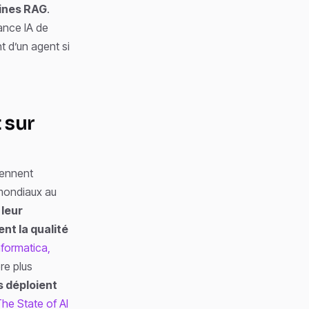
lines RAG
.
ance IA de
t d’un agent si
 sur
iennent
mondiaux au
 leur
ent la qualité
nformatica,
re plus
s déploient
The State of AI