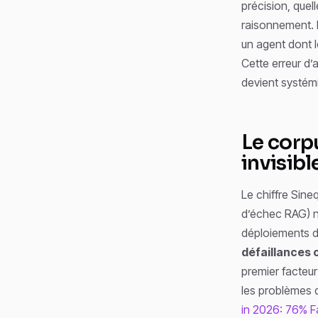
précision, quel
raisonnement. 
un agent dont 
Cette erreur d’
devient systémi
Le corp
invisibl
Le chiffre Sin
d’échec RAG) n’
déploiements d’
défaillances 
premier facteur
les problèmes d
in 2026: 76% Fa