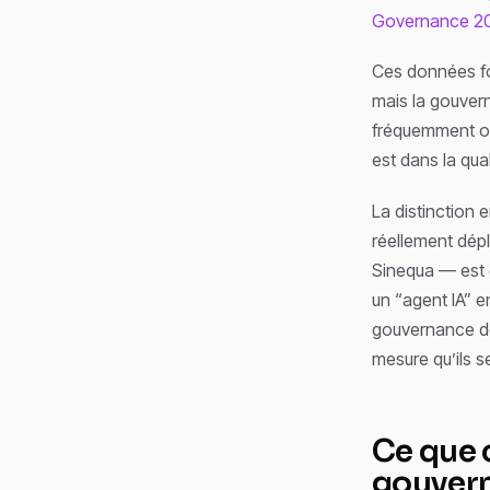
Governance 2
Ces données for
mais la gouvern
fréquemment obs
est dans la qu
La distinction 
réellement dép
Sinequa — est e
un “agent IA” e
gouvernance de
mesure qu’ils s
Ce que 
gouvern