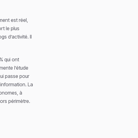
ment est réel,
rt le plus
 d’activité. Il
 % qui ont
mente l’étude
qui passe pour
’information. La
tonomes, à
ors périmètre.