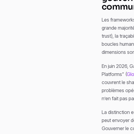
commu
Les frameworks
grande majorité
trust), la traça
boucles human-i
dimensions sont
En juin 2026, 
Platforms” (
Glo
couvrent le sha
problèmes opér
n’en fait pas pa
La distinction e
peut envoyer de
Gouverner le co