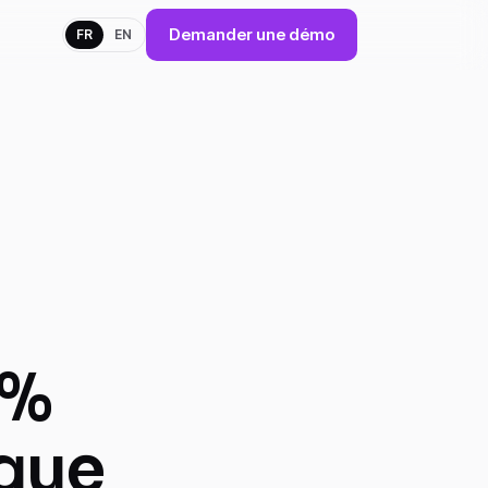
Demander une démo
FR
EN
 %
ique