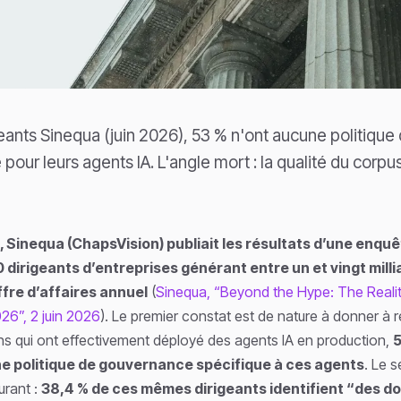
eants Sinequa (juin 2026), 53 % n'ont aucune politique
our leurs agents IA. L'angle mort : la qualité du corpus
6, Sinequa (ChapsVision) publiait les résultats d’une enq
 dirigeants d’entreprises générant entre un et vingt milli
ffre d’affaires annuel
(
Sinequa, “Beyond the Hype: The Realit
026”, 2 juin 2026
). Le premier constat est de nature à donner à ré
ns qui ont effectivement déployé des agents IA en production,
5
 politique de gouvernance spécifique à ces agents
. Le 
urant :
38,4 % de ces mêmes dirigeants identifient “des d