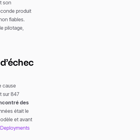
nt son
econde produit
on fiables.
e pilotage,
 d’échec
e cause
t sur 847
encontré des
nnées était le
modèle et avant
t Deployments