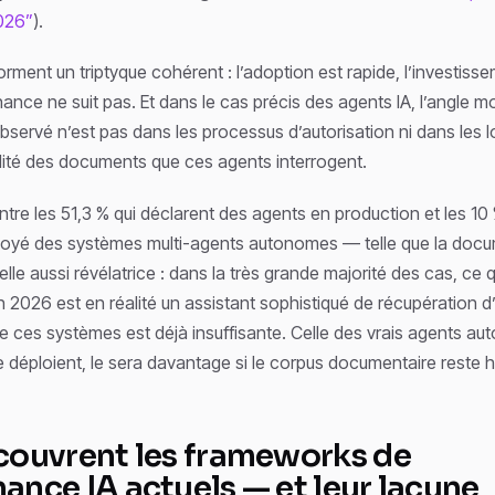
026”
).
ment un triptyque cohérent : l’adoption est rapide, l’investisse
ance ne suit pas. Et dans le cas précis des agents IA, l’angle mo
ervé n’est pas dans les processus d’autorisation ni dans les logs
alité des documents que ces agents interrogent.
entre les 51,3 % qui déclarent des agents en production et les 10
loyé des systèmes multi-agents autonomes — telle que la docu
lle aussi révélatrice : dans la très grande majorité des cas, ce 
n 2026 est en réalité un assistant sophistiqué de récupération d
 ces systèmes est déjà insuffisante. Celle des vrais agents au
e déploient, le sera davantage si le corpus documentaire reste h
couvrent les frameworks de
ance IA actuels — et leur lacune