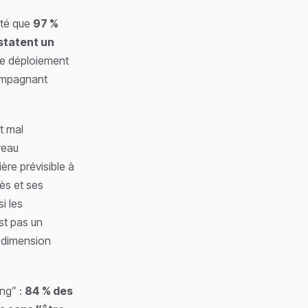
ôté que
97 %
statent un
tre déploiement
compagnant
t mal
veau
re prévisible à
cès et ses
i les
st pas un
 dimension
ng” :
84 % des