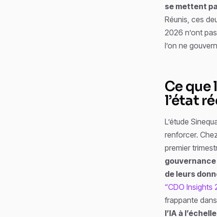
se mettent pa
Réunis, ces de
2026 n’ont pas 
l’on ne gouverne
Ce que 
l’état 
L’étude Sinequa
renforcer. Che
premier trimes
gouvernance n’
de leurs donn
“CDO Insights 
frappante dans
l’IA à l’échel