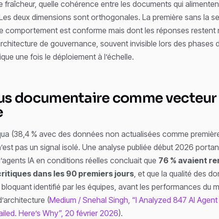
le fraîcheur, quelle cohérence entre les documents qui alimente
Les deux dimensions sont orthogonales. La première sans la s
le comportement est conforme mais dont les réponses restent n
architecture de gouvernance, souvent invisible lors des phases d
que une fois le déploiement à l’échelle.
us documentaire comme vecteur
e
equa (38,4 % avec des données non actualisées comme premièr
est pas un signal isolé. Une analyse publiée début 2026 portan
agents IA en conditions réelles concluait que
76 % avaient r
critiques dans les 90 premiers jours
, et que la qualité des do
 bloquant identifié par les équipes, avant les performances du 
’architecture (
Medium / Snehal Singh, “I Analyzed 847 AI Agen
iled. Here’s Why”, 20 février 2026
).