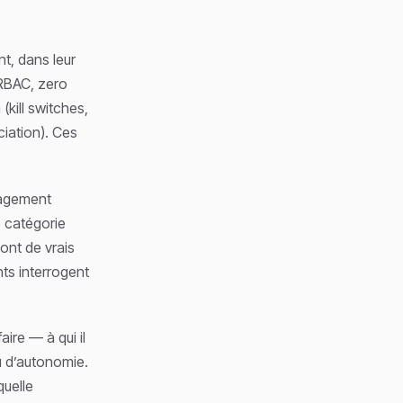
t, dans leur
(RBAC, zero
 (kill switches,
ciation). Ces
nagement
e catégorie
ont de vrais
ts interrogent
aire — à qui il
u d’autonomie.
quelle