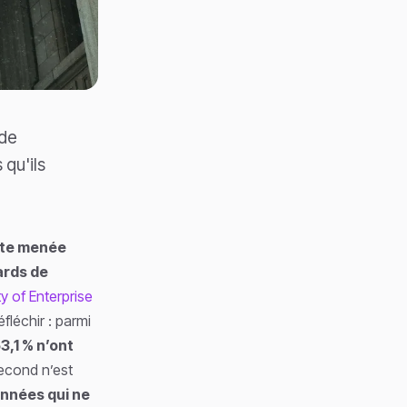
 de
 qu'ils
uête menée
ards de
y of Enterprise
fléchir : parmi
3,1 % n’ont
second n’est
onnées qui ne