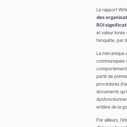
Le rapport Wri
des organisat
ROI significat
et valeur livré
l’enquête, par
La mécanique es
communiquée ve
comportemental
partir de prémi
procédures d’a
documents qu’il
dysfonctionnem
entière de la g
Par ailleurs, 