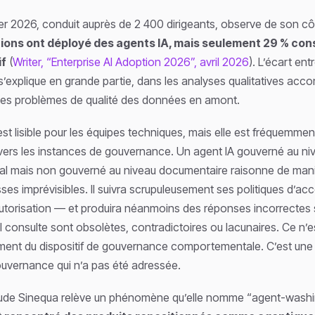
ter 2026, conduit auprès de 2 400 dirigeants, observe de son c
ions ont déployé des agents IA, mais seulement 29 % con
if
(
Writer, “Enterprise AI Adoption 2026”, avril 2026
). L’écart en
e s’explique en grande partie, dans les analyses qualitatives ac
 des problèmes de qualité des données en amont.
t lisible pour les équipes techniques, mais elle est fréquemmen
rs les instances de gouvernance. Un agent IA gouverné au ni
 mais non gouverné au niveau documentaire raisonne de maniè
sses imprévisibles. Il suivra scrupuleusement ses politiques d’ac
utorisation — et produira néanmoins des réponses incorrectes s
 consulte sont obsolètes, contradictoires ou lacunaires. Ce n’e
ent du dispositif de gouvernance comportementale. C’est une
ouvernance qui n’a pas été adressée.
l’étude Sinequa relève un phénomène qu’elle nomme “agent-washi