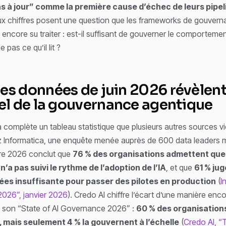
s à jour” comme la première cause d’échec de leurs pipe
ux chiffres posent une question que les frameworks de gouvern
encore su traiter : est-il suffisant de gouverner le comportemen
 pas ce qu’il lit ?
les données de juin 2026 révèlent
réel de la gouvernance agentique
 complète un tableau statistique que plusieurs autres sources v
z Informatica, une enquête menée auprès de 600 data leaders 
tre 2026 conclut que
76 % des organisations admettent que
a pas suivi le rythme de l’adoption de l’IA
, et que
61 % jug
ées insuffisante pour passer des pilotes en production
(
I
2026”, janvier 2026
). Credo AI chiffre l’écart d’une manière enco
 son “State of AI Governance 2026” :
60 % des organisation
le, mais seulement 4 % la gouvernent à l’échelle
(
Credo AI, “