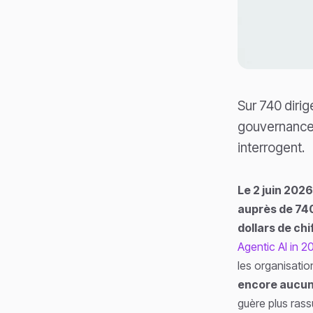
Sur 740 dirig
gouvernance p
interrogent.
Le 2 juin 202
auprès de 740
dollars de chi
Agentic AI in 2
les organisatio
encore aucune
guère plus rass