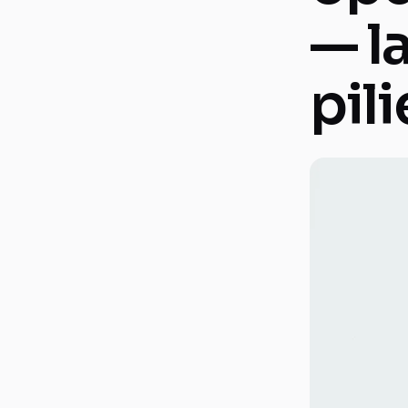
— l
pil