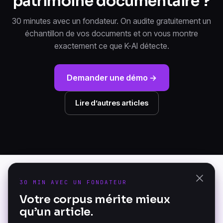
patrimoine documentaire ?
30 minutes avec un fondateur. On audite gratuitement un
échantillon de vos documents et on vous montre
exactement ce que K-AI détecte.
Demander une démo →
Lire d’autres articles
30 MIN AVEC UN FONDATEUR
PRODUIT
Votre corpus mérite mieux
K-AI Audit
qu’un article.
La Document Knowledge
K-AI Platform
Platform — fondée à