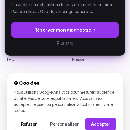
MCP K-AI
Versailles, France.
On audite un échantillon de vos documents en direct.
Pas de slides. Que des findings concrets.
RESSOURCES
SOCIÉTÉ
Réserver mon diagnostic →
Manifeste DKP
À propos
Documentation (GitBook)
Partenaires
Plus tard
Architecture
Clients
Actualités
Carrières
FAQ
Presse
CONTACT
🍪
Cookies
contact@k-ai.ai
Nous utilisons Google Analytics pour mesurer l’audience
Versailles, France
du site. Pas de cookies publicitaires. Vous pouvez
LinkedIn
accepter, refuser, ou personnaliser à tout moment via le
footer.
Refuser
Personnaliser
Accepter
© 2026 K-AI. Tous droits réservés. · 1 rue de l’Assemblée nationale,